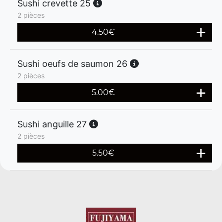
Sushi crevette 25
2 pièces
4.50
€
Sushi oeufs de saumon 26
2 pièces
5.00
€
Sushi anguille 27
2 pièces
5.50
€