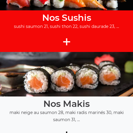
Nos Sushis
sushi saumon 21, sushi thon 22, sushi daurade 23, ...
+
Nos Makis
maki neige au saumon 28, maki radis marinés 30, maki
saumon 31, ...