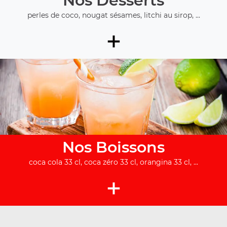
Nos Desserts
perles de coco, nougat sésames, litchi au sirop, ...
+
Nos Boissons
coca cola 33 cl, coca zéro 33 cl, orangina 33 cl, ...
+