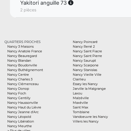
Yakitori anguille 73
2 pièces
QUARTIERS PROCHES
Nancy Poincaré
Nancy 3 Maisons
Nancy René 2
Nancy Anatole France
Nancy Saint Fiacre
Nancy Beauregard
Nancy Saint Pierre
Nancy Blandan
Nancy Saurupt
Nancy Boudonville
Nancy Scarpone
Nancy Buthégnemont
Nancy Stanislas
Nancy Centre
Nancy Vieille Ville
Nancy Charles 3
Clairlieu
Nancy Clémenceau
Essey les Nancy
Nancy Donop
Jarville la Malgrange
Nancy Foch
Laxou
Nancy Gentilly
Malzéville
Nancy Haussonville
Maxéville
Nancy Haut du Lièvre
Saint Max
Nancy Jeanne d'Arc
Tomblaine
Nancy Léopold
Vandoeuvre les Nancy
Nancy Libération
Villers les Nancy
Nancy Meurthe
> Plus de villes