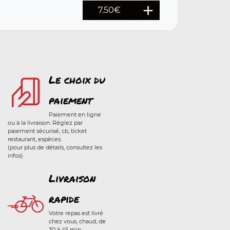
7.50
€
Le choix du
paiement
Paiement en ligne
ou à la livraison. Réglez par
paiement sécurisé, cb, ticket
restaurant, espèces.
(pour plus de détails, consultez les
infos)
Livraison
rapide
Votre repas est livré
chez vous, chaud, de
30 à 45 min.