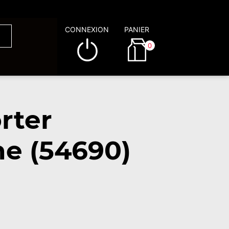
CONNEXION
PANIER
0
rter
he (54690)