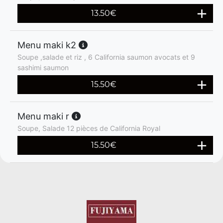
13.50
€
Menu maki k2
Soupe ,salade et riz , 6 California saumon avocats et 9
sashimi saumon
15.50
€
Menu maki r
Soupe, Salade 12 pièces de California Royal
15.50
€