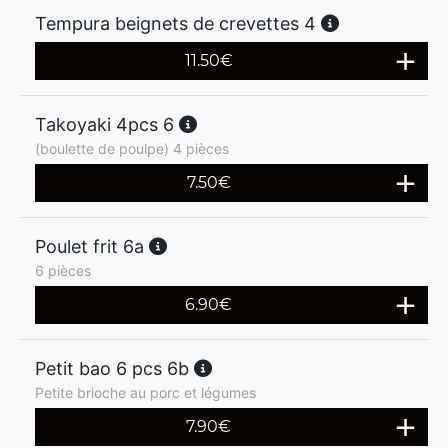
Tempura beignets de crevettes 4
11.50
€
Takoyaki 4pcs 6
(boulette de poulpe) 4 pièces
7.50
€
Poulet frit 6a
6 pièces
6.90
€
Petit bao 6 pcs 6b
Petite brioche au porc et légumes
7.90
€