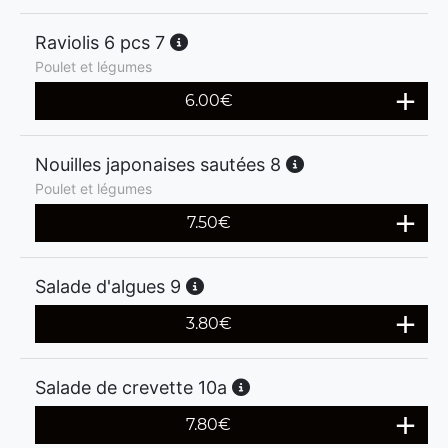
Raviolis 6 pcs 7
Poulet et légumes
6.00
€
Nouilles japonaises sautées 8
Poulet et légumes
7.50
€
Salade d'algues 9
3.80
€
Salade de crevette 10a
7.80
€