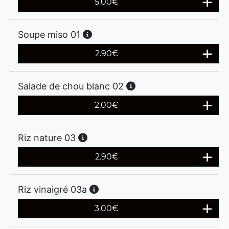
5.00
€
Soupe miso 01
2.90
€
Salade de chou blanc 02
2.00
€
Riz nature 03
2.90
€
Riz vinaigré 03a
3.00
€