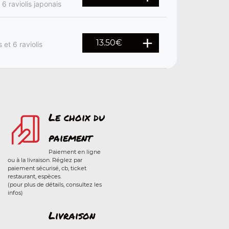
6 raviolis japonais
13.50
€
et 6 raviolis
Le choix du
paiement
Paiement en ligne
ou à la livraison. Réglez par
paiement sécurisé, cb, ticket
restaurant, espèces.
(pour plus de détails, consultez les
infos)
Livraison