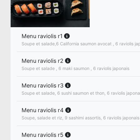
Menu raviolis r1
Soupe et salade,6 California saumon avocat , 6 raviolis ja
Menu raviolis r2
Soupe et salade , 6 maki saumon , 6 raviolis japonais
Menu raviolis r3
Soupe et salade, 6 sushi saumon et thon, 6 raviolis japona
Menu raviolis r4
Soupe, salade et riz, 9 sashimi assortis, 6 raviolis japonais
Menu raviolis r5