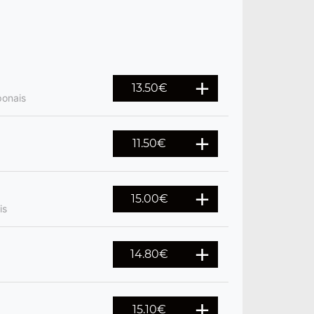
13.50
€
ponais
11.50
€
15.00
€
is
14.80
€
15.10
€