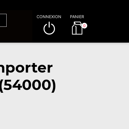
CONNEXION
PANIER
0
mporter
(54000)