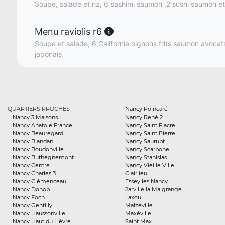
Soupe, salade et riz, 6 sashimi saumon ,2 sushi saumon et 
Menu raviolis r6
Soupe et salade, 6 California oignons frits saumon avocats 
japonais
QUARTIERS PROCHES
Nancy Poincaré
Nancy 3 Maisons
Nancy René 2
Nancy Anatole France
Nancy Saint Fiacre
Nancy Beauregard
Nancy Saint Pierre
Nancy Blandan
Nancy Saurupt
Nancy Boudonville
Nancy Scarpone
Nancy Buthégnemont
Nancy Stanislas
Nancy Centre
Nancy Vieille Ville
Nancy Charles 3
Clairlieu
Nancy Clémenceau
Essey les Nancy
Nancy Donop
Jarville la Malgrange
Nancy Foch
Laxou
Nancy Gentilly
Malzéville
Nancy Haussonville
Maxéville
Nancy Haut du Lièvre
Saint Max