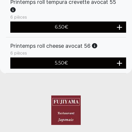
Printemps roll tempura crevette avocat 55
6 pièces
6.50
€
Printemps roll cheese avocat 56
6 pièces
5.50
€