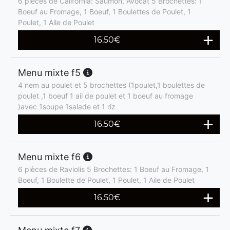
6 pièces de California: Saumon, Avocat 5 Brochettes: 1
Boeuf au Fromage, 1 Boeuf, 1 Boulettes de Poulet, 1
Poulet, 1 Aile de Poulet
16.50
€
Menu mixte f5
4 nem au poulet et 5 brochettes (1poulet,1 boulettes de
poulet ,1 boeuf 1 ail de poulet et 1 boeuf au fromage
)avec 1soupe 1salade et 1 riz
16.50
€
Menu mixte f6
6 pièces de Raviolis 5 Brochettes: 1 Boeuf au Fromage, 1
Boeuf, 1 Boulette de Poulet, 1 Poulet, 1 Aile de Poulet
16.50
€