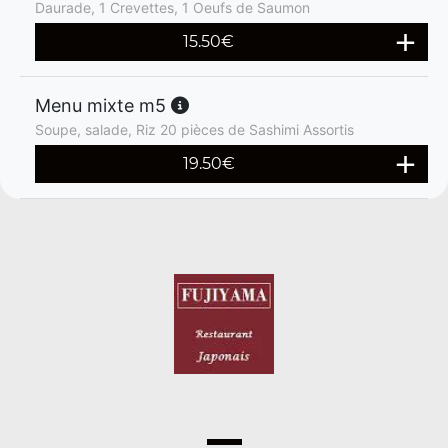
Daurade, 1 Crevettes, 1 Oeufs de Saumon
15.50
€
Menu mixte m5
Soupe, salade, Riz 20 pièces de Sashimi Assortis
19.50
€