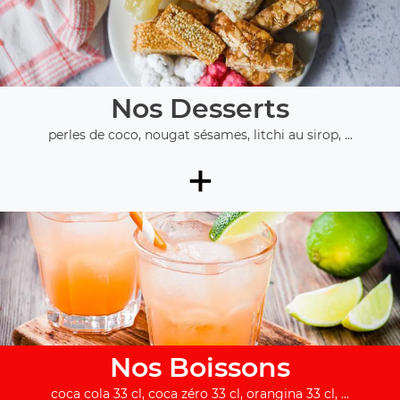
Nos Desserts
perles de coco, nougat sésames, litchi au sirop, ...
+
Nos Boissons
coca cola 33 cl, coca zéro 33 cl, orangina 33 cl, ...