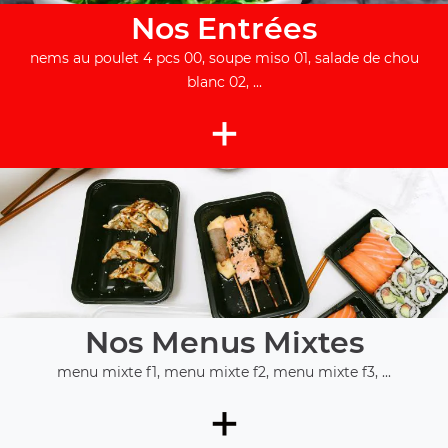
Nos Entrées
nems au poulet 4 pcs 00, soupe miso 01, salade de chou
blanc 02, ...
+
Nos Menus Mixtes
menu mixte f1, menu mixte f2, menu mixte f3, ...
+