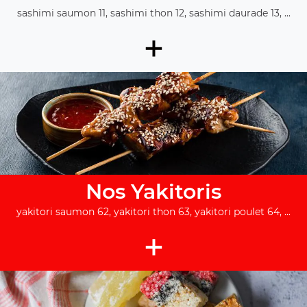
sashimi saumon 11, sashimi thon 12, sashimi daurade 13, ...
+
Nos Yakitoris
yakitori saumon 62, yakitori thon 63, yakitori poulet 64, ...
+