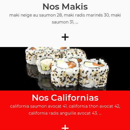
Nos Makis
maki neige au saumon 28, maki radis marinés 30, maki
saumon 31, ...
+
Nos Californias
california saumon avocat 41, california thon avocat 42,
california radis anguille avocat 43, ...
+