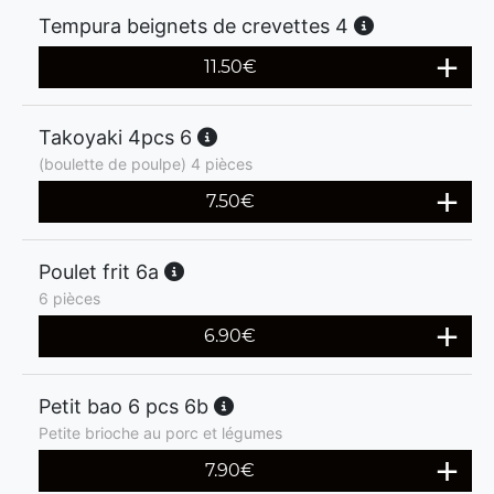
Tempura beignets de crevettes 4
11.50
€
Takoyaki 4pcs 6
(boulette de poulpe) 4 pièces
7.50
€
Poulet frit 6a
6 pièces
6.90
€
Petit bao 6 pcs 6b
Petite brioche au porc et légumes
7.90
€