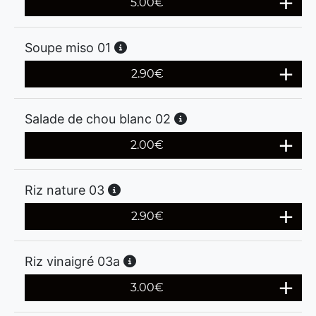
5.00
€
Soupe miso 01
2.90
€
Salade de chou blanc 02
2.00
€
Riz nature 03
2.90
€
Riz vinaigré 03a
3.00
€