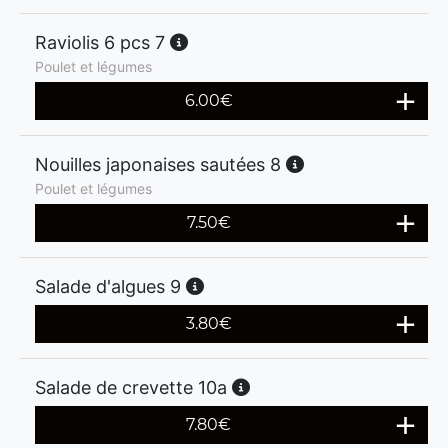
Raviolis 6 pcs 7
Poulet et légumes
6.00
€
Nouilles japonaises sautées 8
Poulet et légumes
7.50
€
Salade d'algues 9
3.80
€
Salade de crevette 10a
7.80
€