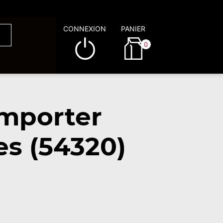
CONNEXION
PANIER
0
emporter
es (54320)