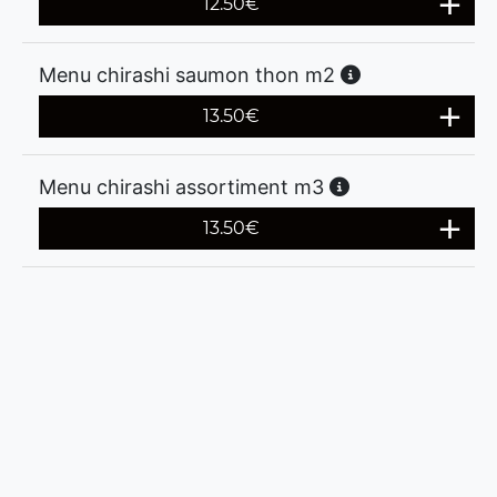
12.50
€
Menu chirashi saumon thon m2
13.50
€
Menu chirashi assortiment m3
13.50
€