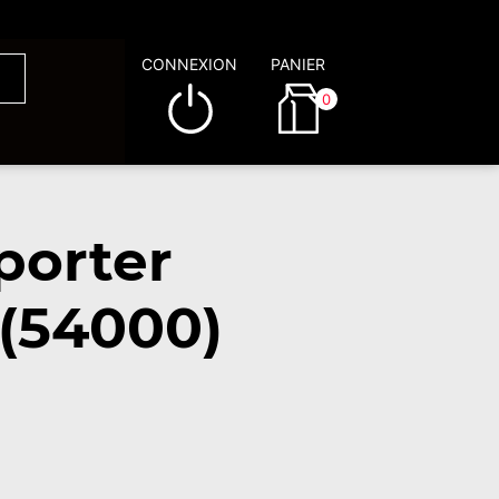
CONNEXION
PANIER
0
porter
(54000)