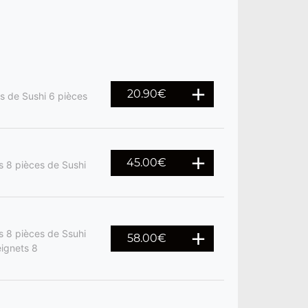
20.90
€
es de Sushi 6 pièces
45.00
€
s 8 pièces de Sushi
s 8 pièces de Ssuhi
58.00
€
eignets 8