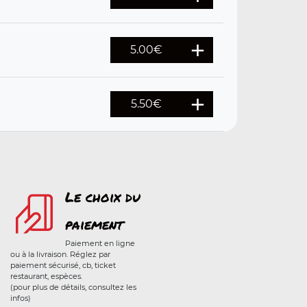
5.00
€
5.50
€
Le choix du
paiement
Paiement en ligne
ou à la livraison. Réglez par
paiement sécurisé, cb, ticket
restaurant, espèces.
(pour plus de détails, consultez les
infos)