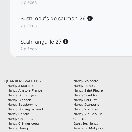
2 pièces
Sushi oeufs de saumon 26
2 pièces
Sushi anguille 27
2 pièces
QUARTIERS PROCHES
Nancy Poincaré
Nancy 3 Maisons
Nancy René 2
Nancy Anatole France
Nancy Saint Fiacre
Nancy Beauregard
Nancy Saint Pierre
Nancy Blandan
Nancy Saurupt
Nancy Boudonville
Nancy Scarpone
Nancy Buthégnemont
Nancy Stanislas
Nancy Centre
Nancy Vieille Ville
Nancy Charles 3
Clairlieu
Nancy Clémenceau
Essey les Nancy
Nancy Donop
Jarville la Malgrange