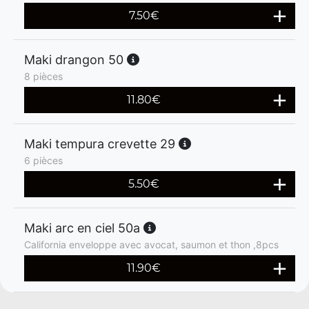
7.50
€
Maki drangon 50
8 pièces
11.80
€
Maki tempura crevette 29
6 pièces
5.50
€
Maki arc en ciel 50a
California enveloppe avec avocat, saumon et thon ,8pcs
11.90
€