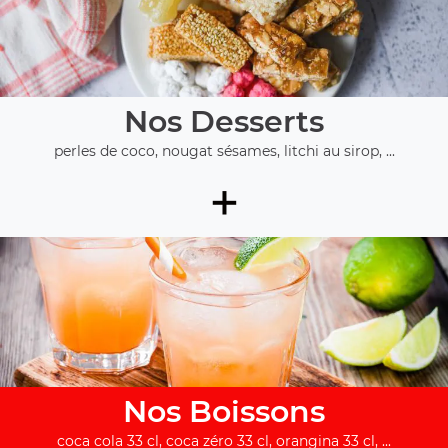
Nos Desserts
perles de coco, nougat sésames, litchi au sirop, ...
+
Nos Boissons
coca cola 33 cl, coca zéro 33 cl, orangina 33 cl, ...