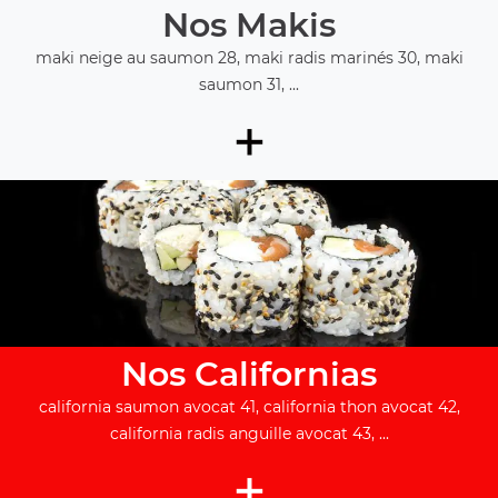
Nos Makis
maki neige au saumon 28, maki radis marinés 30, maki
saumon 31, ...
+
Nos Californias
california saumon avocat 41, california thon avocat 42,
california radis anguille avocat 43, ...
+