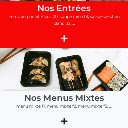
Nos Entrées
nems au poulet 4 pcs 00, soupe miso 01, salade de chou
blanc 02, ...
+
Nos Menus Mixtes
menu mixte f1, menu mixte f2, menu mixte f3, ...
+