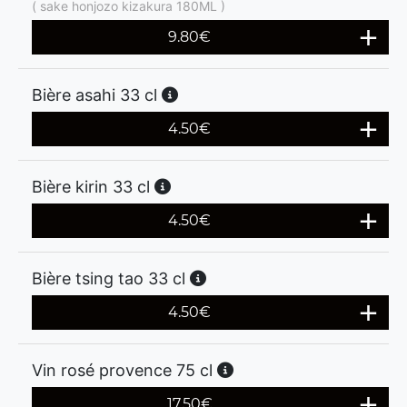
( sake honjozo kizakura 180ML )
9.80
€
Bière asahi 33 cl
4.50
€
Bière kirin 33 cl
4.50
€
Bière tsing tao 33 cl
4.50
€
Vin rosé provence 75 cl
17.50
€