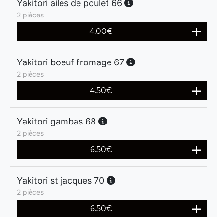
Yakitori ailes de poulet 66
2 pièces
4.00
€
Yakitori boeuf fromage 67
2 pièces
4.50
€
Yakitori gambas 68
2 pièces
6.50
€
Yakitori st jacques 70
2 pièces
6.50
€