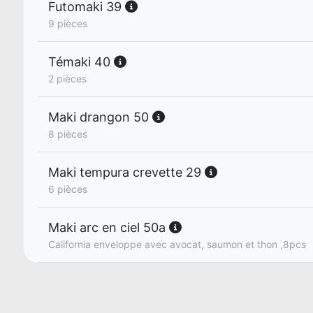
Futomaki 39
9 pièces
Témaki 40
2 pièces
Maki drangon 50
8 pièces
Maki tempura crevette 29
6 pièces
Maki arc en ciel 50a
California enveloppe avec avocat, saumon et thon ,8pcs