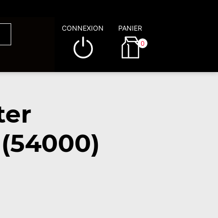
CONNEXION
PANIER
0
ter
 (54000)