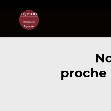
No
proche 