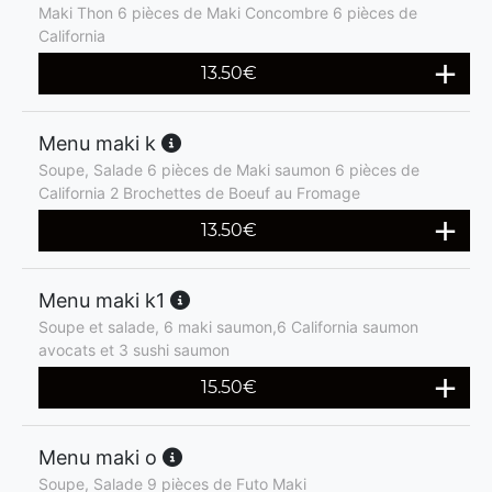
Maki Thon 6 pièces de Maki Concombre 6 pièces de
California
13.50
€
Menu maki k
Soupe, Salade 6 pièces de Maki saumon 6 pièces de
California 2 Brochettes de Boeuf au Fromage
13.50
€
Menu maki k1
Soupe et salade, 6 maki saumon,6 California saumon
avocats et 3 sushi saumon
15.50
€
Menu maki o
Soupe, Salade 9 pièces de Futo Maki