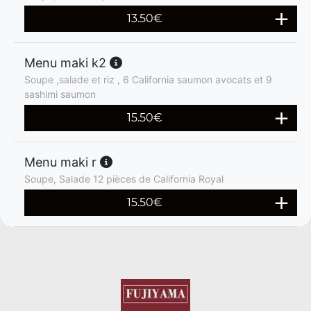
13.50
€
Menu maki k2
Soupe ,salade et riz , 6 California saumon avocats et 9
sashimi saumon
15.50
€
Menu maki r
Soupe, Salade 12 pièces de California Royal
15.50
€