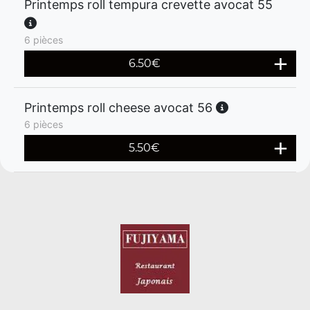
Printemps roll tempura crevette avocat 55
6 pièces
6.50
€
Printemps roll cheese avocat 56
6 pièces
5.50
€