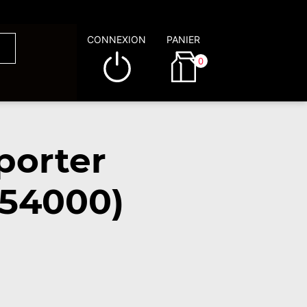
CONNEXION
PANIER
0
porter
(54000)