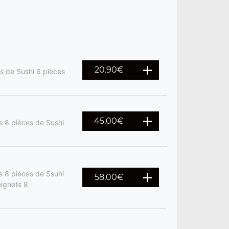
20.90
€
es de Sushi 6 pièces
45.00
€
s 8 pièces de Sushi
s 8 pièces de Ssuhi
58.00
€
eignets 8