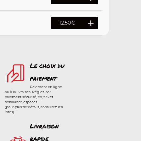
12.50
€
Le choix du
paiement
Paiement en ligne
ou à la livraison. Réglez par
paiement sécurisé, cb, ticket
restaurant, espèces.
(pour plus de détails, consultez les
infos)
Livraison
rapide