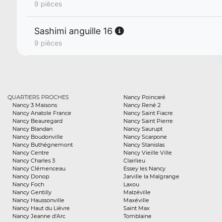
9 pièces
Sashimi anguille 16
9 pièces
QUARTIERS PROCHES
Nancy Poincaré
Nancy 3 Maisons
Nancy René 2
Nancy Anatole France
Nancy Saint Fiacre
Nancy Beauregard
Nancy Saint Pierre
Nancy Blandan
Nancy Saurupt
Nancy Boudonville
Nancy Scarpone
Nancy Buthégnemont
Nancy Stanislas
Nancy Centre
Nancy Vieille Ville
Nancy Charles 3
Clairlieu
Nancy Clémenceau
Essey les Nancy
Nancy Donop
Jarville la Malgrange
Nancy Foch
Laxou
Nancy Gentilly
Malzéville
Nancy Haussonville
Maxéville
Nancy Haut du Lièvre
Saint Max
Nancy Jeanne d'Arc
Tomblaine