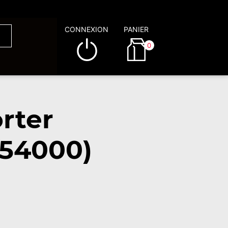
CONNEXION
PANIER
0
rter
(54000)