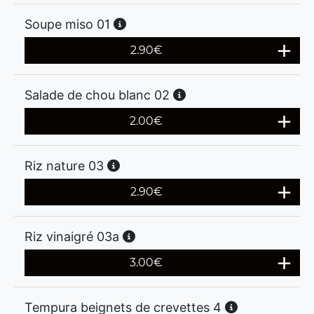
Soupe miso 01
2.90
€
Salade de chou blanc 02
2.00
€
Riz nature 03
2.90
€
Riz vinaigré 03a
3.00
€
Tempura beignets de crevettes 4