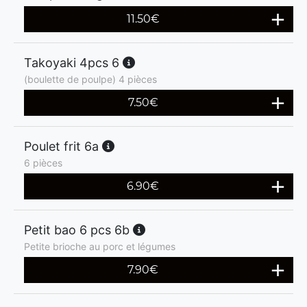
11.50
€
Takoyaki 4pcs 6
(boulette de poulpe) 4 pièces
7.50
€
Poulet frit 6a
6 pièces
6.90
€
Petit bao 6 pcs 6b
Petite brioche au porc et légumes
7.90
€