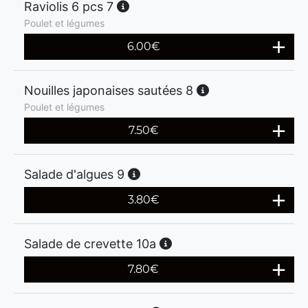
Raviolis 6 pcs 7
Poulet et légumes
6.00
€
Nouilles japonaises sautées 8
Poulet et légumes
7.50
€
Salade d'algues 9
3.80
€
Salade de crevette 10a
7.80
€