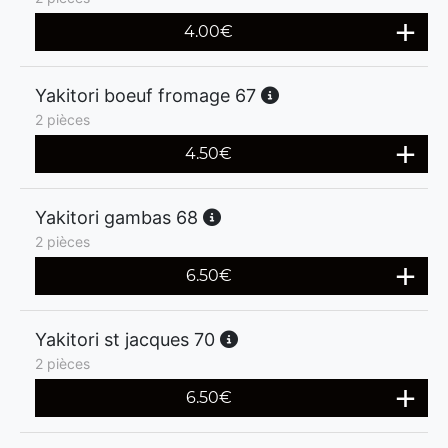
4.00
€
Yakitori boeuf fromage 67
2 pièces
4.50
€
Yakitori gambas 68
2 pièces
6.50
€
Yakitori st jacques 70
2 pièces
6.50
€