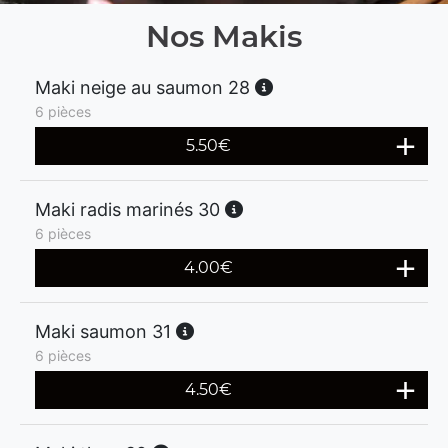
Nos Makis
Maki neige au saumon 28
6 pièces
5.50
€
Maki radis marinés 30
6 pièces
4.00
€
Maki saumon 31
6 pièces
4.50
€