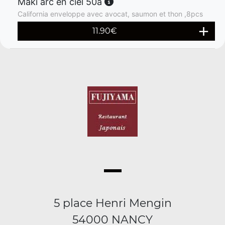
Maki arc en ciel 50a
California enveloppe avec avocat, saumon et thon ,8pcs
11.90
€
5 place Henri Mengin
54000 NANCY