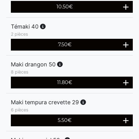
10.50
€
Témaki 40
2 pièces
7.50
€
Maki drangon 50
8 pièces
11.80
€
Maki tempura crevette 29
6 pièces
5.50
€