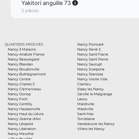
Yakitori anguille 73
2 pièces
QUARTIERS PROCHES
Nancy Poincaré
Nancy 3 Maisons
Nancy René 2
Nancy Anatole France
Nancy Saint Fiacre
Nancy Beauregard
Nancy Saint Pierre
Nancy Blandan
Nancy Saurupt
Nancy Boudonville
Nancy Scarpone
Nancy Buthégnemont
Nancy Stanislas
Nancy Centre
Nancy Vieille Ville
Nancy Charles 3
Clairlieu
Nancy Clémenceau
Essey les Nancy
Nancy Donop
Jarville la Malgrange
Nancy Foch
Laxou
Nancy Gentilly
Malzéville
Nancy Haussonville
Maxéville
Nancy Haut du Lièvre
Saint Max
Nancy Jeanne d'Arc
Tomblaine
Nancy Léopold
Vandoeuvre les Nancy
Nancy Libération
Villers les Nancy
Nancy Meurthe
> Plus de villes