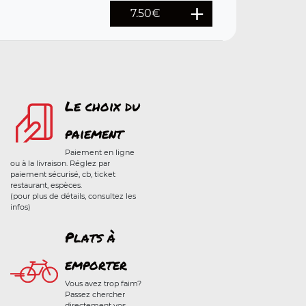
7.50
€
Le choix du
paiement
Paiement en ligne
ou à la livraison. Réglez par
paiement sécurisé, cb, ticket
restaurant, espèces.
(pour plus de détails, consultez les
infos)
Plats à
emporter
Vous avez trop faim?
Passez chercher
directement vos