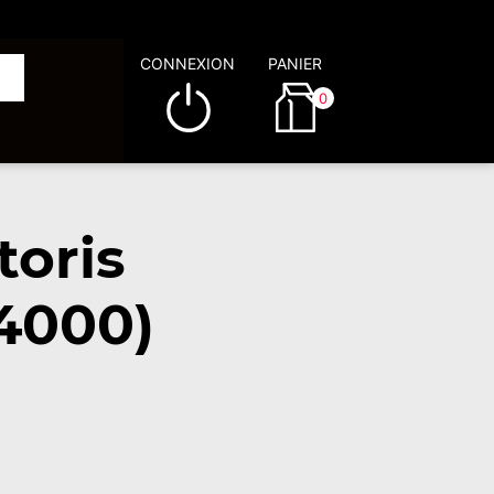
CONNEXION
PANIER
0
toris
4000)