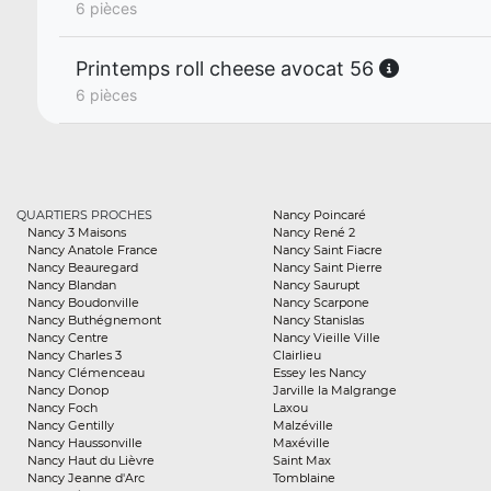
6 pièces
Printemps roll cheese avocat 56
6 pièces
QUARTIERS PROCHES
Nancy Poincaré
Nancy 3 Maisons
Nancy René 2
Nancy Anatole France
Nancy Saint Fiacre
Nancy Beauregard
Nancy Saint Pierre
Nancy Blandan
Nancy Saurupt
Nancy Boudonville
Nancy Scarpone
Nancy Buthégnemont
Nancy Stanislas
Nancy Centre
Nancy Vieille Ville
Nancy Charles 3
Clairlieu
Nancy Clémenceau
Essey les Nancy
Nancy Donop
Jarville la Malgrange
Nancy Foch
Laxou
Nancy Gentilly
Malzéville
Nancy Haussonville
Maxéville
Nancy Haut du Lièvre
Saint Max
Nancy Jeanne d'Arc
Tomblaine