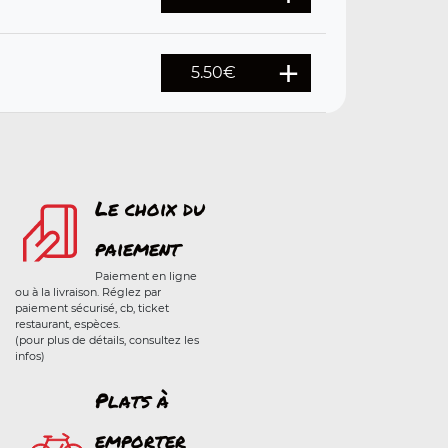
5.50
€
Le choix du
paiement
Paiement en ligne
ou à la livraison. Réglez par
paiement sécurisé, cb, ticket
restaurant, espèces.
(pour plus de détails, consultez les
infos)
Plats à
emporter