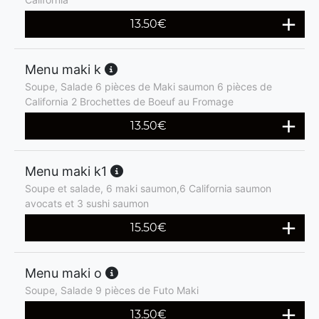
13.50
€
Menu maki k
Soupe, Salade 6 pièces de Maki saumon 6 pièces de
California 2 Brochettes de Boeuf au Fromage
13.50
€
Menu maki k1
Soupe et salade, 6 maki saumon,6 California saumon
avocats et 3 sushi saumon
15.50
€
Menu maki o
Soupe, Salade 9 pièces de Futo Maki
13.50
€