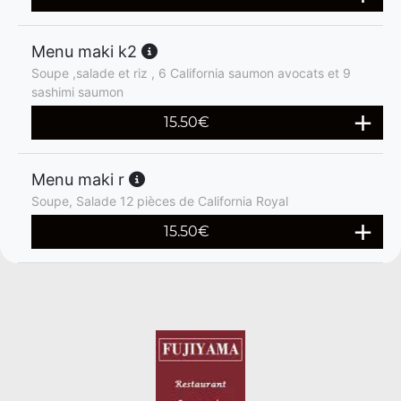
Menu maki k2
Soupe ,salade et riz , 6 California saumon avocats et 9
sashimi saumon
15.50
€
Menu maki r
Soupe, Salade 12 pièces de California Royal
15.50
€