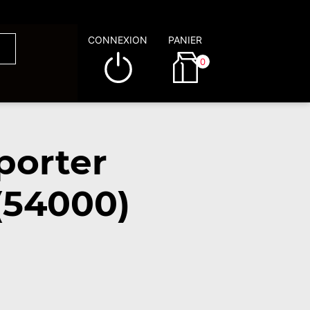
CONNEXION
PANIER
0
porter
(54000)