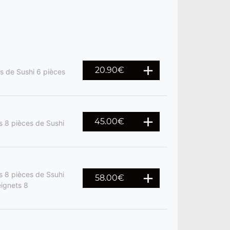
20.90
€
es de Sushi 6 pièces
45.00
€
s 8 pièces de Sushi
s 8 pièces de Ssuhi
58.00
€
eignets 8